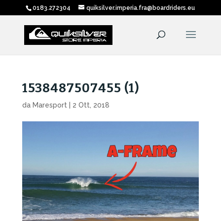
0183.272304
quiksilver.imperia.fra@boardriders.eu
1538487507455 (1)
da
Maresport
|
2 Ott, 2018