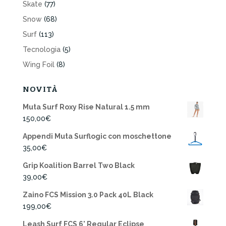
Skate
(77)
Snow
(68)
Surf
(113)
Tecnologia
(5)
Wing Foil
(8)
NOVITÀ
Muta Surf Roxy Rise Natural 1.5 mm
150,00
€
Appendi Muta Surflogic con moschettone
35,00
€
Grip Koalition Barrel Two Black
39,00
€
Zaino FCS Mission 3.0 Pack 40L Black
199,00
€
Leash Surf FCS 6' Regular Eclipse