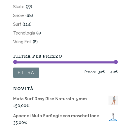
Skate
(77)
Snow
(68)
Surf
(114)
Tecnologia
(5)
Wing Foil
(8)
FILTRA PER PREZZO
Prezzo
Prezzo
Prezzo:
30€
—
40€
FILTRA
Min
Max
NOVITÀ
Muta Surf Roxy Rise Natural 1.5 mm
150,00
€
Appendi Muta Surflogic con moschettone
35,00
€