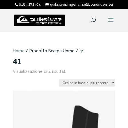
0183.272304
quiksilver.imperia.fra@boardriders.eu
Home
/ Prodotto Scarpa Uomo / 41
41
Ordina
Visualizzazione di 4 risultati
in
base
al
più
recente