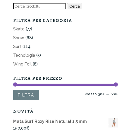
Cerca:
Cerca
FILTRA PER CATEGORIA
Skate
(77)
Snow
(68)
Surf
(114)
Tecnologia
(5)
Wing Foil
(8)
FILTRA PER PREZZO
Prezzo
Prezzo
Prezzo:
30€
—
60€
FILTRA
Min
Max
NOVITÀ
Muta Surf Roxy Rise Natural 1.5 mm
150,00
€