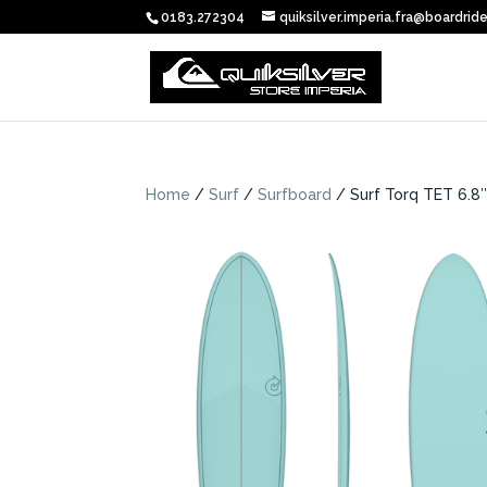
0183.272304
quiksilver.imperia.fra@boardride
Home
/
Surf
/
Surfboard
/ Surf Torq TET 6.8