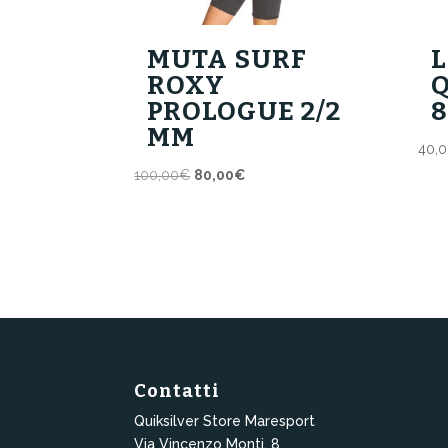
MUTA SURF
ROXY
PROLOGUE 2/2
8
MM
40,
Il
Il
100,00
€
80,00
€
prezzo
prezzo
originale
attuale
era:
è:
100,00€.
80,00€.
Contatti
Quiksilver Store Maresport
Via Vincenzo Monti, 8