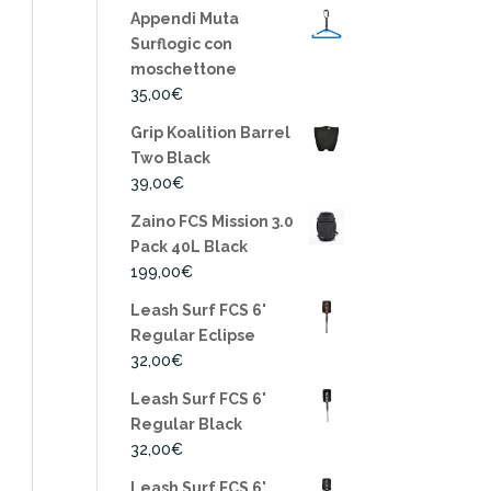
Appendi Muta
Surflogic con
moschettone
35,00
€
Grip Koalition Barrel
Two Black
39,00
€
Zaino FCS Mission 3.0
Pack 40L Black
199,00
€
Leash Surf FCS 6'
Regular Eclipse
32,00
€
Leash Surf FCS 6'
Regular Black
32,00
€
Leash Surf FCS 6'