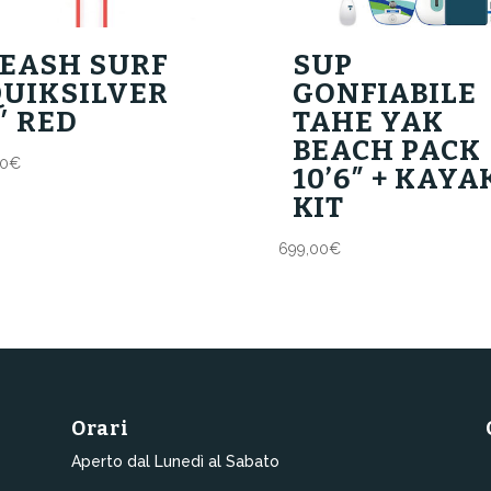
LEASH SURF
SUP
QUIKSILVER
GONFIABILE
′ RED
TAHE YAK
BEACH PACK
00
€
10’6″ + KAYA
KIT
699,00
€
Orari
Aperto dal Lunedì al Sabato