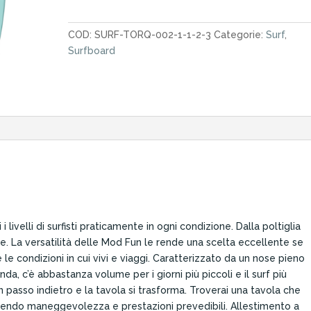
TET
6.8"
COD:
SURF-TORQ-002-1-1-2-3
Categorie:
Surf
,
Fun
Surfboard
Laguna
Seaglass
quantità
livelli di surfisti praticamente in ogni condizione. Dalla poltiglia
nte. La versatilità delle Mod Fun le rende una scelta eccellente se
 le condizioni in cui vivi e viaggi. Caratterizzato da un nose pieno
, c’è abbastanza volume per i giorni più piccoli e il surf più
 passo indietro e la tavola si trasforma. Troverai una tavola che
frendo maneggevolezza e prestazioni prevedibili. Allestimento a