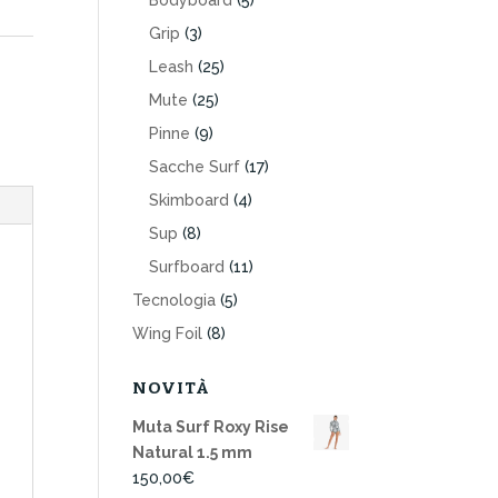
Bodyboard
(5)
Grip
(3)
Leash
(25)
Mute
(25)
Pinne
(9)
Sacche Surf
(17)
Skimboard
(4)
Sup
(8)
Surfboard
(11)
Tecnologia
(5)
Wing Foil
(8)
NOVITÀ
Muta Surf Roxy Rise
Natural 1.5 mm
150,00
€