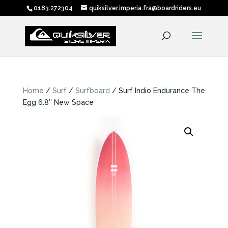
0183.272304
quiksilver.imperia.fra@boardriders.eu
Home
/
Surf
/
Surfboard
/ Surf Indio Endurance The
Egg 6.8″ New Space