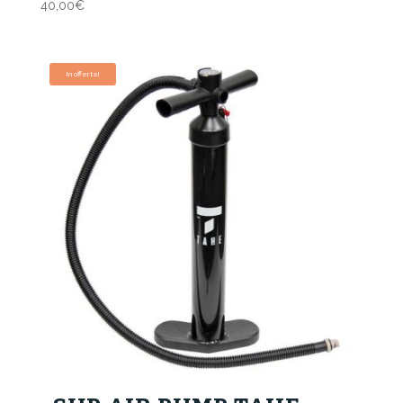
40,00
€
In offerta!