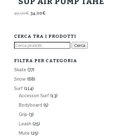
SUP AIR PUMP TAHE
Il
Il
49,00
€
34,00
€
prezzo
prezzo
originale
attuale
era:
è:
CERCA TRA I PRODOTTI
49,00€.
34,00€.
Cerca:
Cerca
FILTRA PER CATEGORIA
Skate
(77)
Snow
(68)
Surf
(114)
Accessori Surf
(13)
Bodyboard
(5)
Grip
(3)
Leash
(25)
Mute
(25)