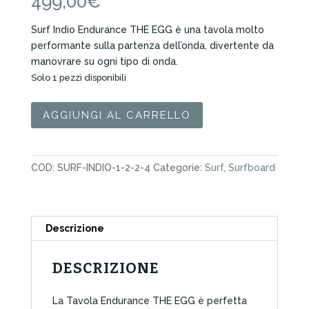
499,00
€
Surf Indio Endurance THE EGG è una tavola molto
performante sulla partenza dell’onda, divertente da
manovrare su ogni tipo di onda.
Solo 1 pezzi disponibili
Surf
AGGIUNGI AL CARRELLO
Indio
Endurance
The
COD:
SURF-INDIO-1-2-2-4
Categorie:
Surf
,
Surfboard
Egg
6.8"
New
Space
Descrizione
quantità
DESCRIZIONE
La Tavola Endurance THE EGG è perfetta