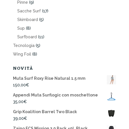
Pinne
(9)
Sacche Surf
(17)
Skimboard
(5)
Sup
(8)
Surfboard
(11)
Tecnologia
(5)
Wing Foil
(8)
NOVITÀ
Muta Surf Roxy Rise Natural 1.5 mm
150,00
€
Appendi Muta Surflogic con moschettone
35,00
€
Grip Koalition Barrel Two Black
39,00
€
Zaino FCS Mission 3.0 Pack 40L Black