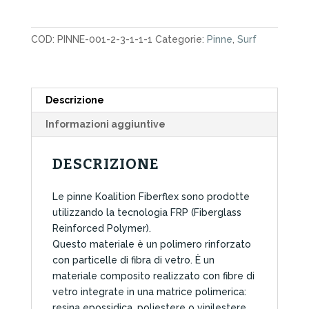
Koalition
Fiberflex
COD:
PINNE-001-2-3-1-1-1
Categorie:
Pinne
,
Surf
Thruster
Attacco
Futures
Black
Descrizione
quantità
Informazioni aggiuntive
DESCRIZIONE
Le pinne Koalition Fiberflex sono prodotte
utilizzando la tecnologia FRP (Fiberglass
Reinforced Polymer).
Questo materiale è un polimero rinforzato
con particelle di fibra di vetro. È un
materiale composito realizzato con fibre di
vetro integrate in una matrice polimerica:
resina epossidica, poliestere o vinilestere.