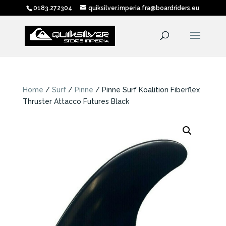
0183.272304
quiksilver.imperia.fra@boardriders.eu
Home
/
Surf
/
Pinne
/ Pinne Surf Koalition Fiberflex
Thruster Attacco Futures Black