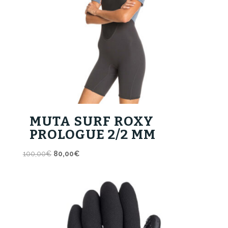
MUTA SURF ROXY
PROLOGUE 2/2 MM
Il
Il
100,00
€
80,00
€
prezzo
prezzo
originale
attuale
era:
è:
100,00€.
80,00€.