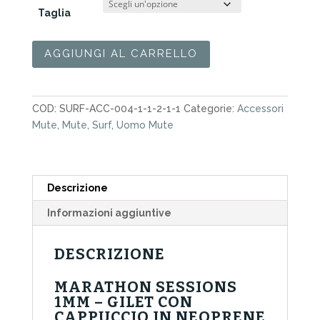
Taglia
Vest
AGGIUNGI AL CARRELLO
Cap
Quiksilver
Marathon
COD:
SURF-ACC-004-1-1-2-1-1
Categorie:
Accessori
Session
Mute
,
Mute
,
Surf
,
Uomo Mute
1mm
quantità
Descrizione
Informazioni aggiuntive
DESCRIZIONE
MARATHON SESSIONS
1MM – GILET CON
CAPPUCCIO IN NEOPRENE