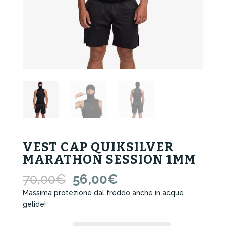
VEST CAP QUIKSILVER
MARATHON SESSION 1MM
Il
Il
70,00
€
56,00
€
prezzo
prezzo
Massima protezione dal freddo anche in acque
originale
attuale
gelide!
era:
è:
70,00€.
56,00€.