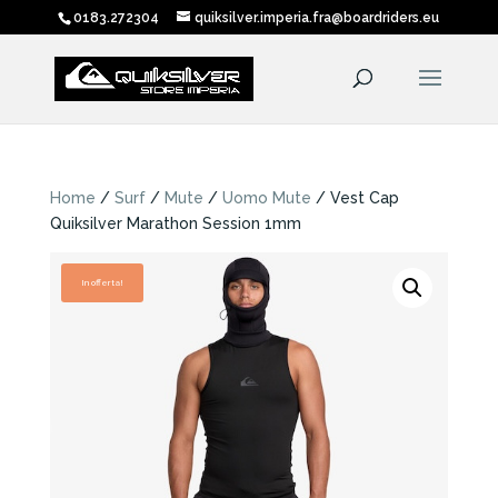
0183.272304
quiksilver.imperia.fra@boardriders.eu
Home
/
Surf
/
Mute
/
Uomo Mute
/ Vest Cap
Quiksilver Marathon Session 1mm
In offerta!