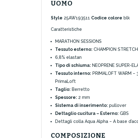
UOMO
Style
25AW193511
Codice colore
blk
Caratteristiche
MARATHON SESSIONS
Tessuto esterno:
CHAMPION STRETCH – 
6,8% elastan
Tipo di schiuma:
NEOPRENE SUPER-EL
Tessuto interno:
PRIMALOFT WARM – 37% 
PrimaLoft
Taglio:
Berretto
Spessore:
2 mm
Sistema di inserimento:
pullover
Dettaglio cucitura – Esterno:
GBS
Dettagli colla Aqua Alpha – A base d’a
COMPOSIZIONE