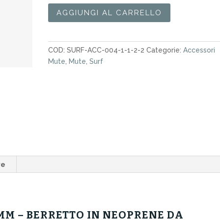
Berretto
AGGIUNGI AL CARRELLO
Surf
Quiksilver
Marathon
COD:
SURF-ACC-004-1-1-2-2
Categorie:
Accessori
Sessions
Mute
,
Mute
,
Surf
2mm
quantità
ve
M – BERRETTO IN NEOPRENE DA