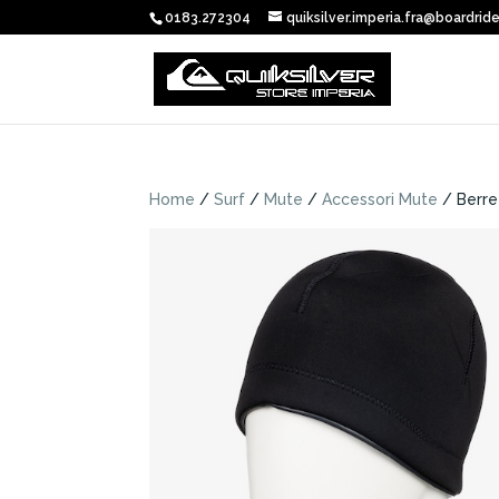
0183.272304
quiksilver.imperia.fra@boardride
Home
/
Surf
/
Mute
/
Accessori Mute
/ Berre