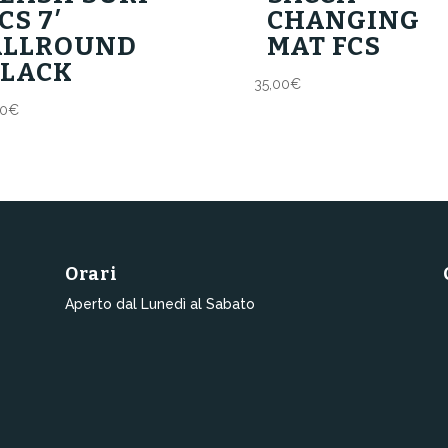
CS 7′
CHANGING
ALLROUND
MAT FCS
BLACK
35,00
€
00
€
Orari
Aperto dal Lunedì al Sabato