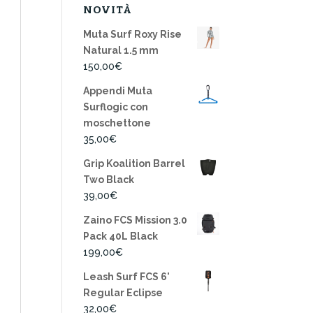
NOVITÀ
Muta Surf Roxy Rise
Natural 1.5 mm
150,00
€
Appendi Muta
Surflogic con
moschettone
35,00
€
Grip Koalition Barrel
Two Black
39,00
€
Zaino FCS Mission 3.0
Pack 40L Black
199,00
€
Leash Surf FCS 6'
Regular Eclipse
32,00
€