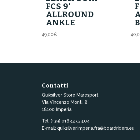
FCS 9′
F
ALLROUND
ANKLE
49,00
€
40,
Contatti
Quiksilver Store Maresport
Via Vincenzo Monti, 8
18100 Imperia
Tel. (+39) 0183.27.23.04
E-mail: quiksilver.imperia.fra@boardriders.eu