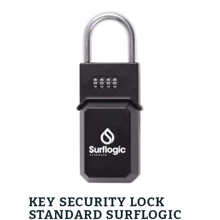
originale
attuale
era:
è:
49,00€.
34,00€.
KEY SECURITY LOCK
STANDARD SURFLOGIC