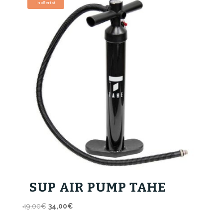
In offerta!
SUP AIR PUMP TAHE
Il
Il
49,00
€
34,00
€
prezzo
prezzo