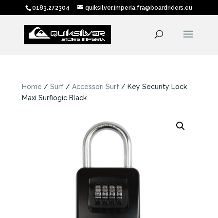
0183.272304
quiksilver.imperia.fra@boardriders.eu
Home
/
Surf
/
Accessori Surf
/ Key Security Lock
Maxi Surflogic Black