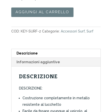
Key
AGGIUNGI AL CARRELLO
Security
Lock
Maxi
COD:
KEY-SURF-2
Categorie:
Accessori Surf
,
Surf
Surflogic
Black
quantità
Descrizione
Informazioni aggiuntive
DESCRIZIONE
DESCRIZIONE:
Costruzione completamente in metallo
resistente al lucchetto
Facile da fissare ovunque al veicolo, al