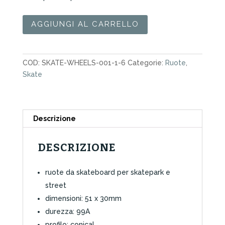
Ruote
AGGIUNGI AL CARRELLO
Skate
Birdhouse
Logo
COD:
SKATE-WHEELS-001-1-6
Categorie:
Ruote
,
51mm
Skate
quantità
Descrizione
DESCRIZIONE
ruote da skateboard per skatepark e
street
dimensioni: 51 x 30mm
durezza: 99A
profilo: conical