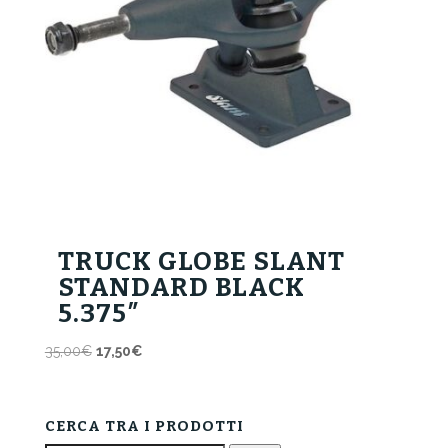
TRUCK GLOBE SLANT
STANDARD BLACK
5.375″
Il
Il
35,00
€
17,50
€
prezzo
prezzo
originale
attuale
era:
è:
CERCA TRA I PRODOTTI
35,00€.
17,50€.