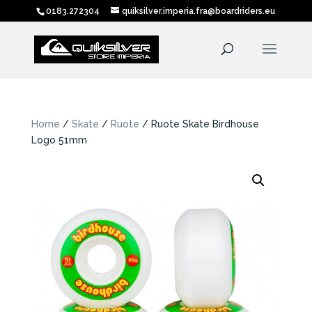
0183.272304
quiksilver.imperia.fra@boardriders.eu
Home
/
Skate
/
Ruote
/ Ruote Skate Birdhouse
Logo 51mm