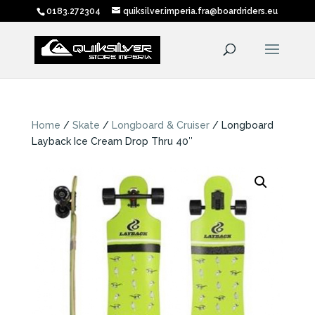
0183.272304
quiksilver.imperia.fra@boardriders.eu
Home
/
Skate
/
Longboard & Cruiser
/ Longboard
Layback Ice Cream Drop Thru 40″