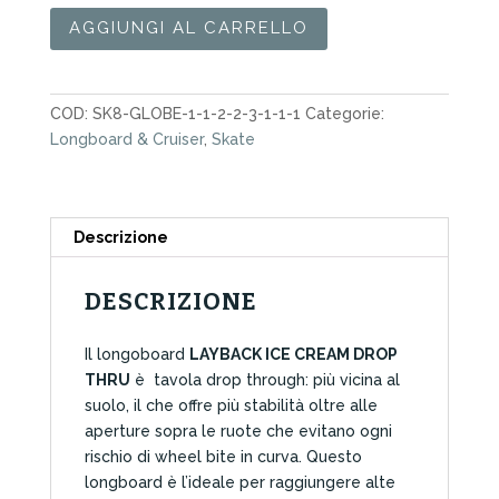
Longboard
AGGIUNGI AL CARRELLO
Layback
Ice
Cream
COD:
SK8-GLOBE-1-1-2-2-3-1-1-1
Categorie:
Drop
Longboard & Cruiser
,
Skate
Thru
40"
quantità
Descrizione
DESCRIZIONE
Il longoboard
LAYBACK ICE CREAM DROP
THRU
è tavola drop through: più vicina al
suolo, il che offre più stabilità oltre alle
aperture sopra le ruote che evitano ogni
rischio di wheel bite in curva. Questo
longboard è l’ideale per raggiungere alte