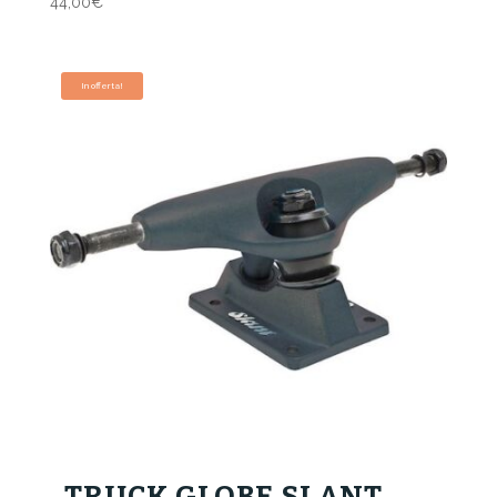
44,00
€
In offerta!
TRUCK GLOBE SLANT