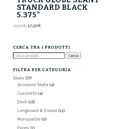
STANDARD BLACK
5.375″
Il
Il
35,00
€
17,50
€
prezzo
prezzo
originale
attuale
era:
è:
CERCA TRA I PRODOTTI
35,00€.
17,50€.
Cerca:
Cerca
FILTRA PER CATEGORIA
Skate
(77)
Accessori Skate
(4)
Cuscinetti
(4)
Deck
(16)
Longboard & Cruiser
(11)
Monopattini
(0)
Penny
(1)