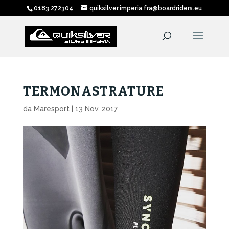
0183.272304
quiksilver.imperia.fra@boardriders.eu
TERMONASTRATURE
da
Maresport
|
13 Nov, 2017