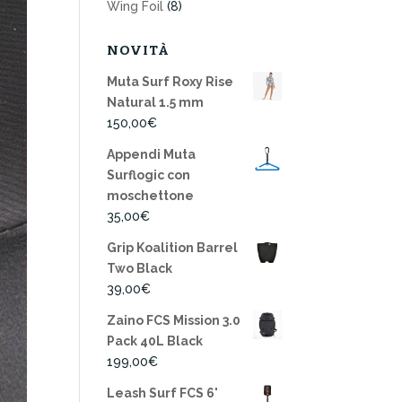
Wing Foil
(8)
NOVITÀ
Muta Surf Roxy Rise
Natural 1.5 mm
150,00
€
Appendi Muta
Surflogic con
moschettone
35,00
€
Grip Koalition Barrel
Two Black
39,00
€
Zaino FCS Mission 3.0
Pack 40L Black
199,00
€
Leash Surf FCS 6'