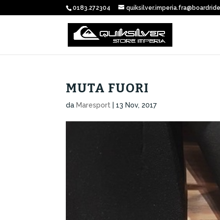
0183.272304
quiksilver.imperia.fra@boardride
MUTA FUORI
da
Maresport
|
13 Nov, 2017