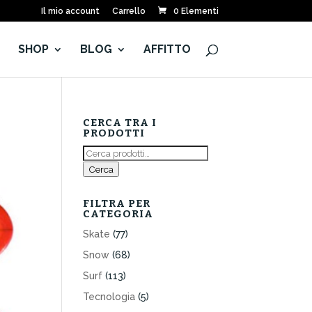
Il mio account
Carrello
0 Elementi
E
SHOP
BLOG
AFFITTO
CERCA TRA I
PRODOTTI
Cerca:
Cerca
FILTRA PER
CATEGORIA
Skate
(77)
Snow
(68)
Surf
(113)
Tecnologia
(5)