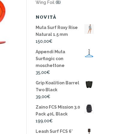
Wing Foil
(8)
NOVITÀ
Muta Surf Roxy Rise
Natural 1.5 mm
150,00
€
Appendi Muta
Surflogic con
moschettone
35,00
€
Grip Koalition Barrel
Two Black
39,00
€
Zaino FCS Mission 3.0
Pack 40L Black
199,00
€
Leash Surf FCS 6'