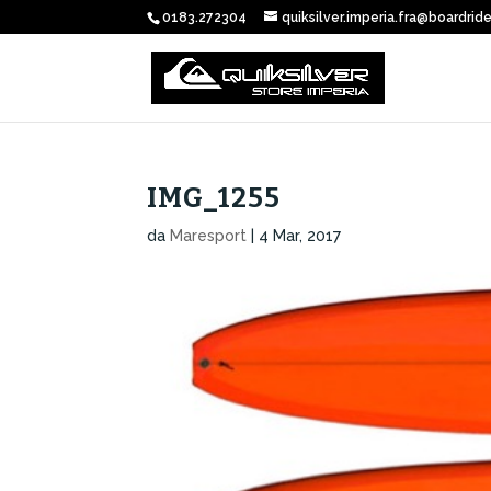
0183.272304
quiksilver.imperia.fra@boardride
IMG_1255
da
Maresport
|
4 Mar, 2017