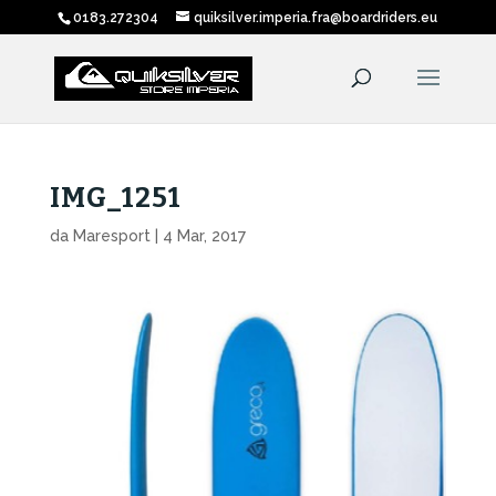
0183.272304
quiksilver.imperia.fra@boardriders.eu
IMG_1251
da
Maresport
|
4 Mar, 2017