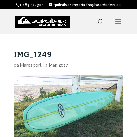
0183.272304
quiksilver.imperia.fra@boardriders.eu
IMG_1249
da
Maresport
|
4 Mar, 2017