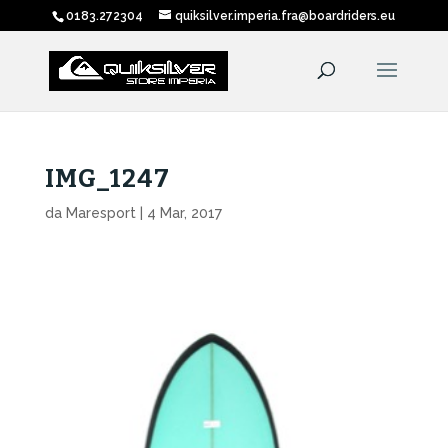
0183.272304
quiksilver.imperia.fra@boardriders.eu
IMG_1247
da
Maresport
|
4 Mar, 2017