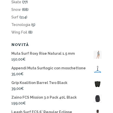
Skate
(77)
Snow
(68)
Surf
(114)
Tecnologia
(5)
Wing Foil
(8)
NOVITÀ
Muta Surf Roxy Rise Natural 1.5 mm
150,00
€
Appendi Muta Surflogic con moschettone
35,00
€
Grip Koalition Barrel Two Black
39,00
€
Zaino FCS Mission 3.0 Pack 40L Black
199,00
€
Leash Surf FCS 6' Regular Eclipse