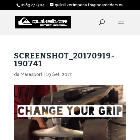
0183.272304
quiksilver.imperia.fra@boardriders.eu
SCREENSHOT_20170919-
190741
da
Maresport
|
19 Set, 2017