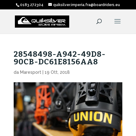
0183.272304
quiksilver.imperia.fra@boardriders.eu
28548498-A942-49D8-
90CB-DC61E8156AA8
da
Maresport
|
19 Ott, 2018