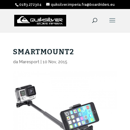
0183.272304
quiksilver.imperia.fra@boardriders.eu
SMARTMOUNT2
da
Maresport
|
10 Nov, 2015