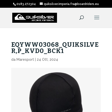
0183.272304
quiksilver.imperia.fra@boardriders.eu
EQYWW03068_QUIKSILVE
R,P_KVD0_BCK1
da
Maresport
|
24 Ott, 2024