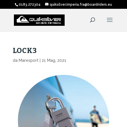
0183.272304
quiksilver.imperia.fra@boardriders.eu
LOCK3
da
Maresport
|
21 Mag, 2021