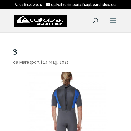
0183.272304
quiksilver.imperia.fra@boardriders.eu
3
da
Maresport
|
14 Mag, 2021