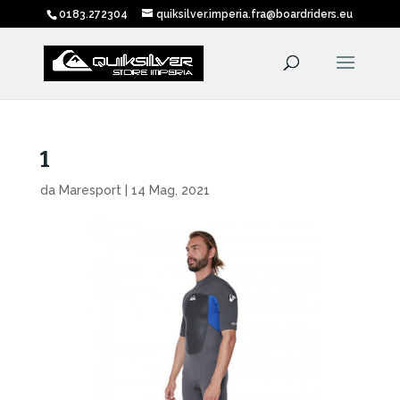
0183.272304
quiksilver.imperia.fra@boardriders.eu
1
da
Maresport
|
14 Mag, 2021