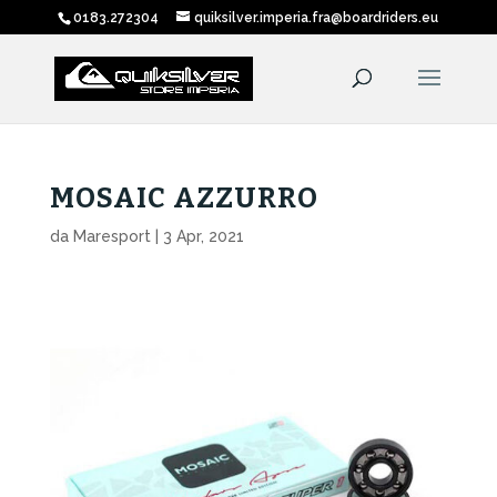
0183.272304
quiksilver.imperia.fra@boardriders.eu
MOSAIC AZZURRO
da
Maresport
|
3 Apr, 2021