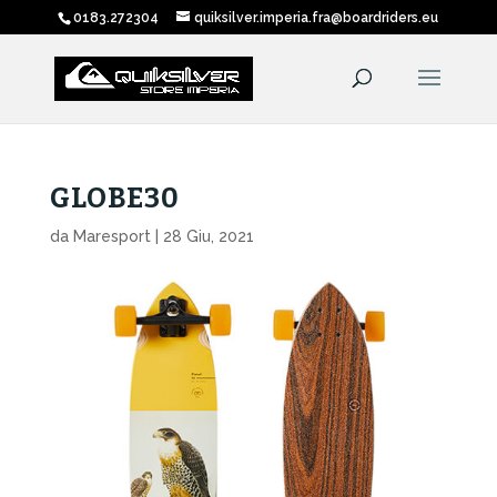
0183.272304
quiksilver.imperia.fra@boardriders.eu
GLOBE30
da
Maresport
|
28 Giu, 2021